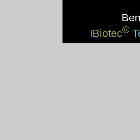
Benv
®
IBiotec
Te