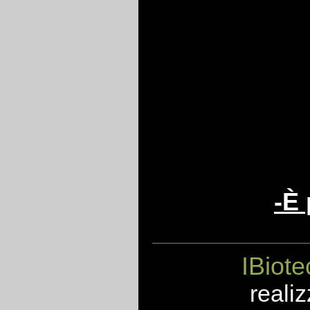
-È 
IBiote
realiz