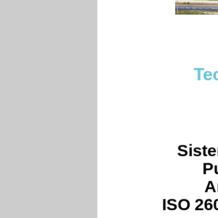
Te
Siste
Pu
A
ISO 260